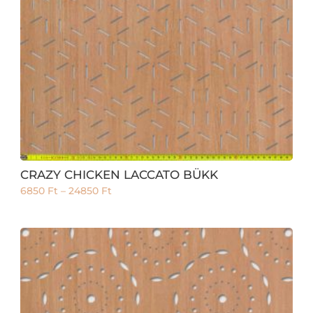
CRAZY CHICKEN LACCATO BÜKK
6850
Ft
–
24850
Ft