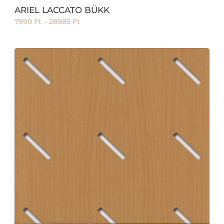
ARIEL LACCATO BÜKK
7990
Ft
–
28985
Ft