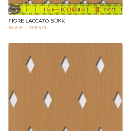
FIORE LACCATO BÜKK
6340
Ft
–
23005
Ft