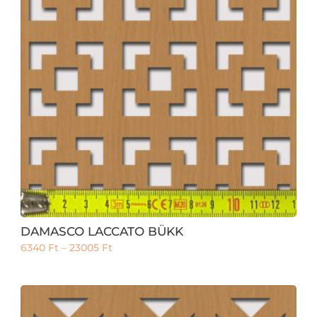
DAMASCO LACCATO BÜKK
6340
Ft
–
23005
Ft