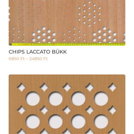
CHIPS LACCATO BÜKK
6850
Ft
–
24850
Ft