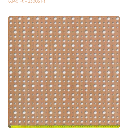
6340
Ft
–
23005
Ft