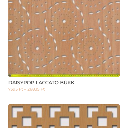
DAISYPOP LACCATO BÜKK
7395
Ft
–
26835
Ft