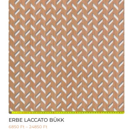
ERBE LACCATO BÜKK
6850
Ft
–
24850
Ft