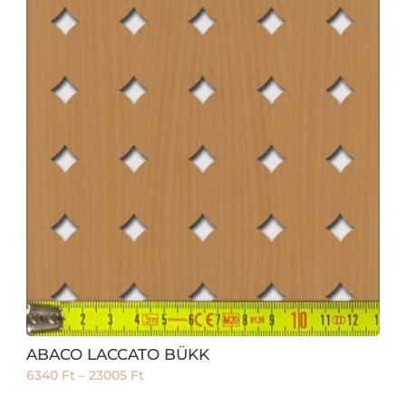
ABACO LACCATO BÜKK
6340
Ft
–
23005
Ft