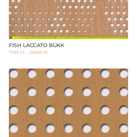
FISH LACCATO BÜKK
7395
Ft
–
26835
Ft