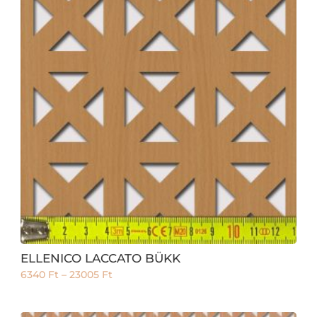
ELLENICO LACCATO BÜKK
6340
Ft
–
23005
Ft