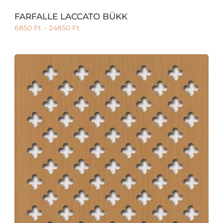
FARFALLE LACCATO BÜKK
6850
Ft
–
24850
Ft