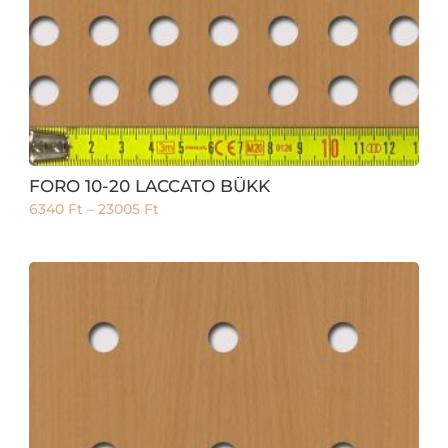
FORO 10-20 LACCATO BÜKK
6340
Ft
–
23005
Ft