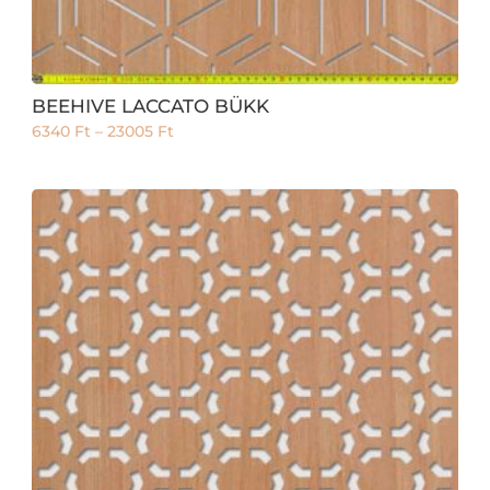
BEEHIVE LACCATO BÜKK
6340
Ft
–
23005
Ft