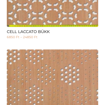
CELL LACCATO BÜKK
6850
Ft
–
24850
Ft