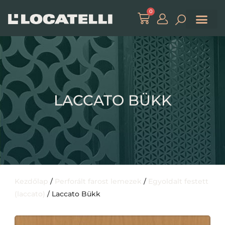
0
LACCATO BÜKK
Kezdőlap
/
Perforált farost lemezek
/
Egyoldalt festett
(laccato)
/ Laccato Bükk