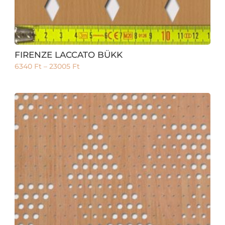
FIRENZE LACCATO BÜKK
6340
Ft
–
23005
Ft