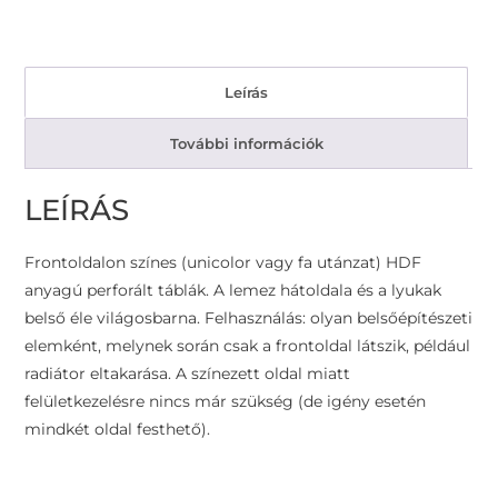
Leírás
További információk
LEÍRÁS
Frontoldalon színes (unicolor vagy fa utánzat) HDF
anyagú perforált táblák. A lemez hátoldala és a lyukak
belső éle világosbarna. Felhasználás: olyan belsőépítészeti
elemként, melynek során csak a frontoldal látszik, például
radiátor eltakarása. A színezett oldal miatt
felületkezelésre nincs már szükség (de igény esetén
mindkét oldal festhető).