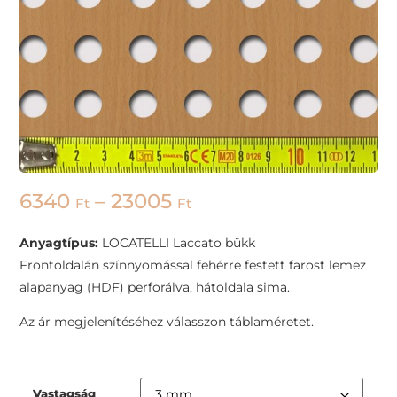
6340
–
23005
Ft
Ft
Anyagtípus:
LOCATELLI Laccato bükk
Frontoldalán színnyomással fehérre festett farost lemez
alapanyag (HDF) perforálva, hátoldala sima.
Az ár megjelenítéséhez válasszon táblaméretet.
Vastagság