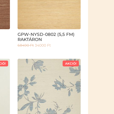
GPW-NYSD-0802 (5,5 FM)
RAKTÁRON
68490
Ft
34000
Ft
CIÓ!
AKCIÓ!