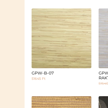
GPW-B-07
GPW-
RAK
51645
Ft
5164