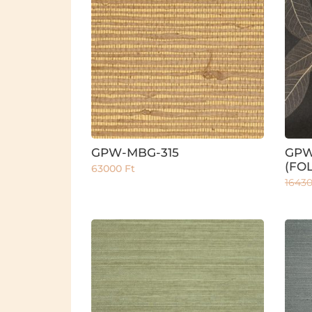
GPW-MBG-315
GPW
(FO
63000
Ft
1643