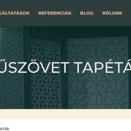
GÁLTATÁSOK
REFERENCIÁK
BLOG
RÓLUNK
ŰSZÖVET TAPÉT
péták