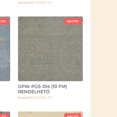
64445
Ft
32000
Ft
CIÓ!
AKCIÓ!
GPW-PGS-014 (10 FM)
RENDELHETŐ
64445
Ft
32000
Ft
CIÓ!
AKCIÓ!