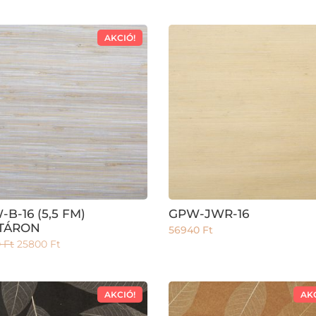
AKCIÓ!
B-16 (5,5 FM)
GPW-JWR-16
TÁRON
56940
Ft
0
Ft
25800
Ft
AKCIÓ!
AK