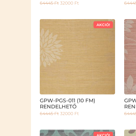
64445
Ft
32000
Ft
6444
AKCIÓ!
GPW-PGS-011 (10 FM)
GPW
RENDELHETŐ
REN
64445
Ft
32000
Ft
6444
AKCIÓ!