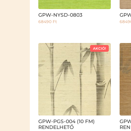
GPW-NYSD-0803
GPW
68490
Ft
684
AKCIÓ!
GPW-PGS-004 (10 FM)
GPW
RENDELHETŐ
REN