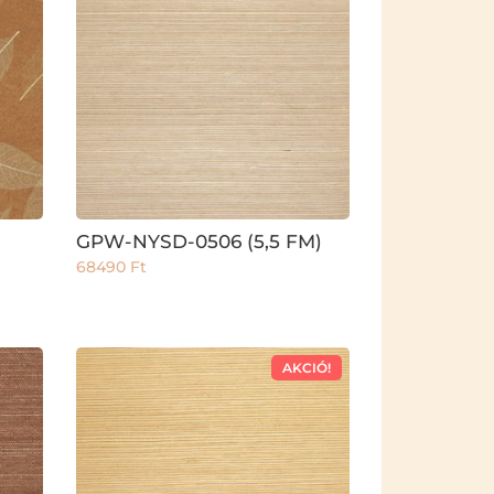
GPW-NYSD-0506 (5,5 FM)
68490
Ft
AKCIÓ!