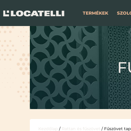
TERMÉKEK
SZOL
F
Kezdőlap
/
Rattan és fűszövet
/ Fűszövet ta