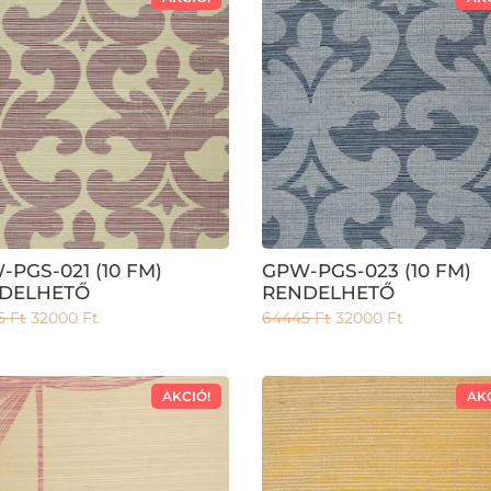
-PGS-021 (10 FM)
GPW-PGS-023 (10 FM)
DELHETŐ
RENDELHETŐ
5
Ft
32000
Ft
64445
Ft
32000
Ft
AKCIÓ!
AK