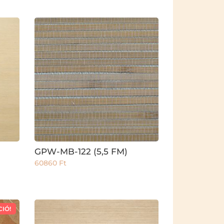
GPW-MB-122 (5,5 FM)
60860
Ft
CIÓ!