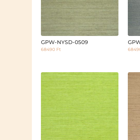
GPW-NYSD-0509
GPW
68490
Ft
684