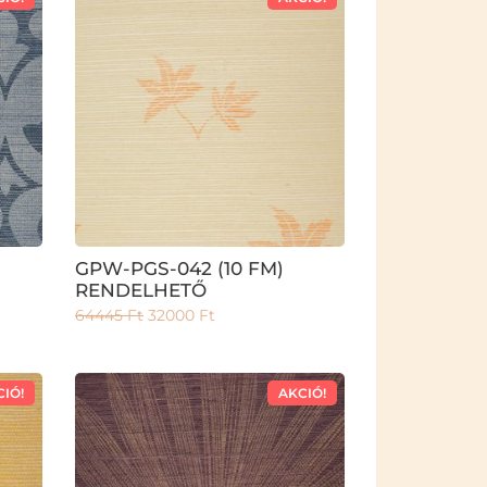
GPW-PGS-042 (10 FM)
RENDELHETŐ
64445
Ft
32000
Ft
CIÓ!
AKCIÓ!