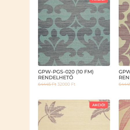
GPW-PGS-020 (10 FM)
GPW
RENDELHETŐ
REN
64445
Ft
32000
Ft
6444
AKCIÓ!