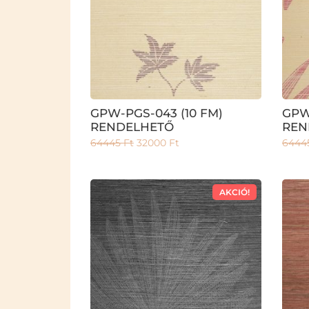
GPW-PGS-043 (10 FM)
GPW
RENDELHETŐ
REN
64445
Ft
32000
Ft
6444
AKCIÓ!