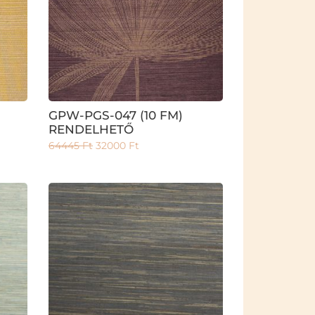
GPW-PGS-047 (10 FM)
RENDELHETŐ
64445
Ft
32000
Ft