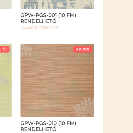
GPW-PGS-001 (10 FM)
RENDELHETŐ
64445
Ft
32000
Ft
CIÓ!
AKCIÓ!
GPW-PGS-010 (10 FM)
RENDELHETŐ