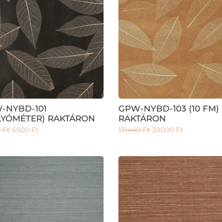
-NYBD-101
GPW-NYBD-103 (10 FM)
LYÓMÉTER) RAKTÁRON
RAKTÁRON
0
Ft
6500
Ft
131440
Ft
39000
Ft