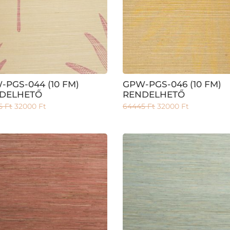
-PGS-044 (10 FM)
GPW-PGS-046 (10 FM)
DELHETŐ
RENDELHETŐ
5
Ft
32000
Ft
64445
Ft
32000
Ft