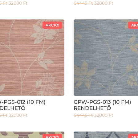
5
Ft
32000
Ft
64445
Ft
32000
Ft
AKCIÓ!
AK
-PGS-012 (10 FM)
GPW-PGS-013 (10 FM)
DELHETŐ
RENDELHETŐ
5
Ft
32000
Ft
64445
Ft
32000
Ft
AKCIÓ!
AK