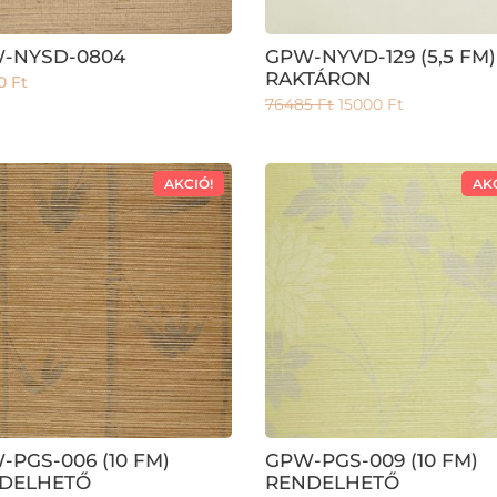
-NYSD-0804
GPW-NYVD-129 (5,5 FM)
RAKTÁRON
90
Ft
76485
Ft
15000
Ft
AKCIÓ!
AK
-PGS-006 (10 FM)
GPW-PGS-009 (10 FM)
DELHETŐ
RENDELHETŐ