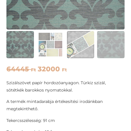
64445
32000
Ft
Ft
Szizálszövet papír hordozóanyagon. Türkiz szizál,
sötétkék barokkos nyomatokkal.
A termék mintadarabja értékesítési irodánkban
megtekinthető.
Tekercsszélesség: 91 cm