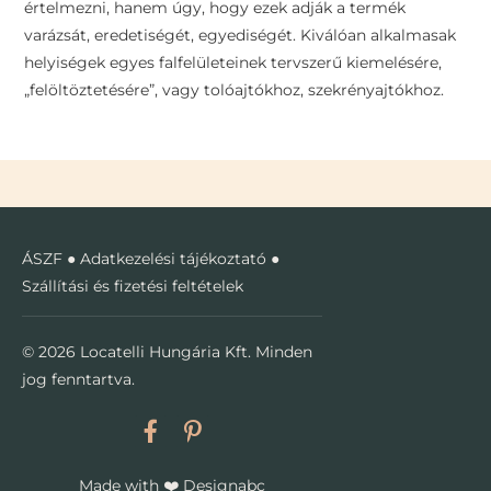
értelmezni, hanem úgy, hogy ezek adják a termék
varázsát, eredetiségét, egyediségét. Kiválóan alkalmasak
helyiségek egyes falfelületeinek tervszerű kiemelésére,
„felöltöztetésére”, vagy tolóajtókhoz, szekrényajtókhoz.
ÁSZF
●
Adatkezelési tájékoztató
●
Szállítási és fizetési feltételek
© 2026 Locatelli Hungária Kft. Minden
jog fenntartva.
Made with
❤️
Designabc