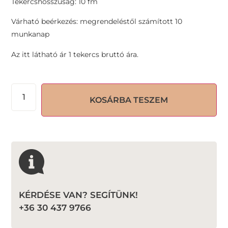
Tekercshosszúság: 10 fm
Várható beérkezés: megrendeléstől számított 10
munkanap
Az itt látható ár 1 tekercs bruttó ára.
KOSÁRBA TESZEM
KÉRDÉSE VAN? SEGÍTÜNK!
+36 30 437 9766