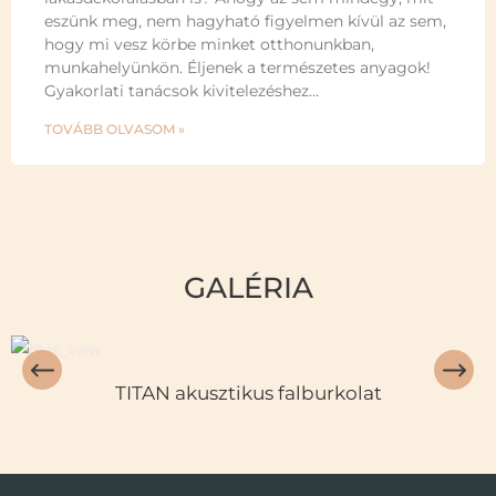
eszünk meg, nem hagyható figyelmen kívül az sem,
hogy mi vesz körbe minket otthonunkban,
munkahelyünkön. Éljenek a természetes anyagok!
Gyakorlati tanácsok kivitelezéshez…
TOVÁBB OLVASOM »
GALÉRIA
TITAN akusztikus falburkolat