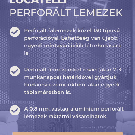
PERFORÁLT LEMEZEK
Perforált falemezek közel 130 típusú
perforációval. Lehetőség van újabb
egyedi mintavariációk létrehozására
is
Perforált lemezeinket rövid (akár 2-3
munkanapos) határidővel gyártjuk
budaörsi üzemünkben, akár egyedi
táblaméretben is.
A 0,8 mm vastag alumínium perforált
lemezek raktárról vásárolhatók.