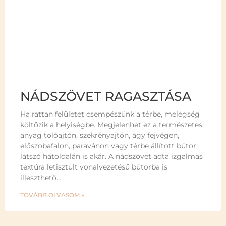
NÁDSZÖVET RAGASZTÁSA
Ha rattan felületet csempészünk a térbe, melegség
költözik a helyiségbe. Megjelenhet ez a természetes
anyag tolóajtón, szekrényajtón, ágy fejvégen,
előszobafalon, paravánon vagy térbe állított bútor
látszó hátoldalán is akár. A nádszövet adta izgalmas
textúra letisztult vonalvezetésű bútorba is
illeszthető…
TOVÁBB OLVASOM »