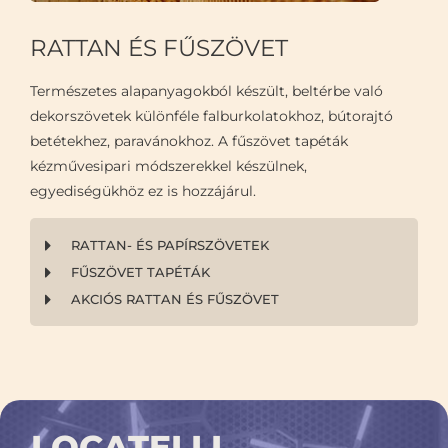
RATTAN ÉS FŰSZÖVET
Természetes alapanyagokból készült, beltérbe való
dekorszövetek különféle falburkolatokhoz, bútorajtó
betétekhez, paravánokhoz. A fűszövet tapéták
kézművesipari módszerekkel készülnek,
egyediségükhöz ez is hozzájárul.
RATTAN- ÉS PAPÍRSZÖVETEK
FŰSZÖVET TAPÉTÁK
AKCIÓS RATTAN ÉS FŰSZÖVET
LOCATELLI