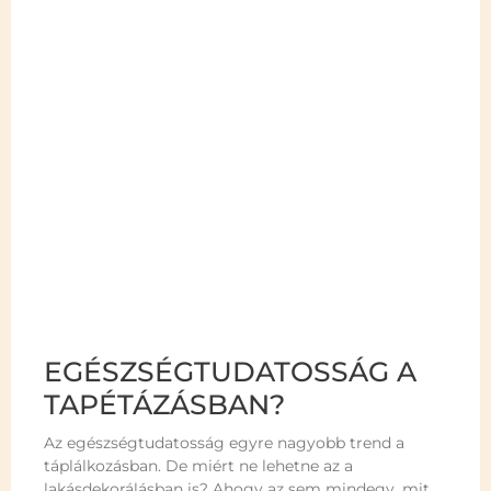
EGÉSZSÉGTUDATOSSÁG A
TAPÉTÁZÁSBAN?
Az egészségtudatosság egyre nagyobb trend a
táplálkozásban. De miért ne lehetne az a
lakásdekorálásban is? Ahogy az sem mindegy, mit