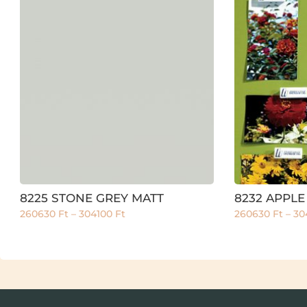
8225 STONE GREY MATT
8232 APPLE
260630
Ft
–
304100
Ft
260630
Ft
–
30