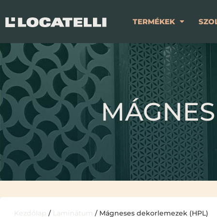
TERMÉKEK
SZO
MÁGNES
Kezdőlap
/
Laminátum
/ Mágneses dekorlemezek (HPL)