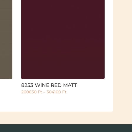
8253 WINE RED MATT
260630
Ft
–
304100
Ft