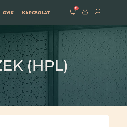
0
GYIK
KAPCSOLAT
K (HPL)