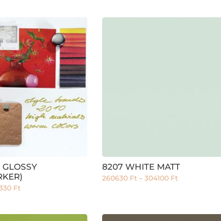
E GLOSSY
8207 WHITE MATT
KER)
260630
Ft
–
304100
Ft
330
Ft