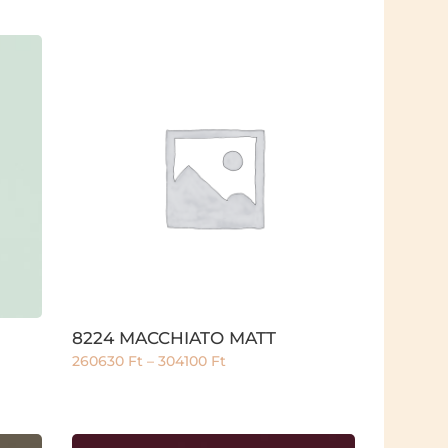
8224 MACCHIATO MATT
260630
Ft
–
304100
Ft