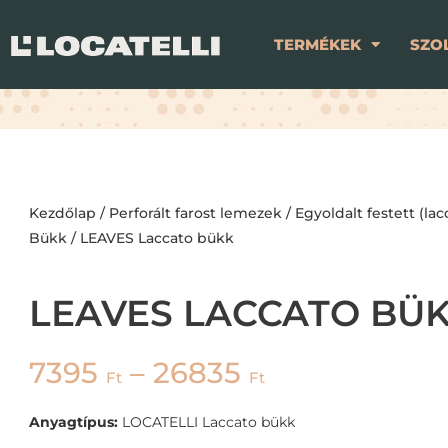
TERMÉKEK
SZO
Kezdőlap
/
Perforált farost lemezek
/
Egyoldalt festett (lac
Bükk
/ LEAVES Laccato bükk
LEAVES LACCATO BÜ
7395
–
26835
Ft
Ft
Anyagtípus:
LOCATELLI Laccato bükk