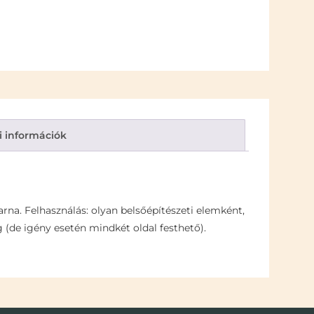
i információk
arna. Felhasználás: olyan belsőépítészeti elemként,
ég (de igény esetén mindkét oldal festhető).