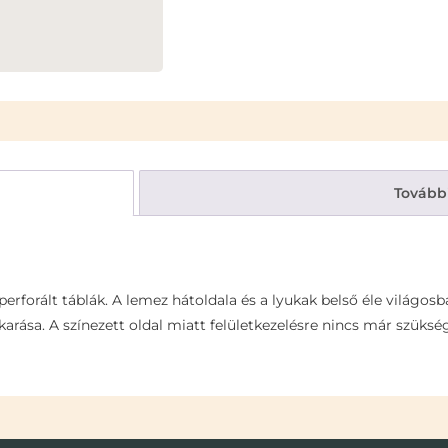
Tovább
rforált táblák. A lemez hátoldala és a lyukak belső éle világosb
akarása. A színezett oldal miatt felületkezelésre nincs már szüks