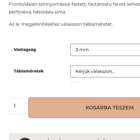
Frontoldalán színnyomással festett, fautánzatú farost leme
perforálva, hátoldala sima.
Az ár megjelenítéséhez válasszon táblaméretet.
Vastagság
Táblaméretek
Törlés
KOSÁRBA TESZEM