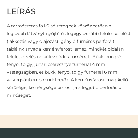
LEÍRÁS
A természetes fa külső rétegnek köszönhetően a
legszebb látványt nyújtó és legegyszerűbb felületkezelést
(lakkozás vagy olajozás) igénylő furnéros perforált
tábláink anyaga keményfarost lemez, mindkét oldalán
felületkezelés nélküli valódi fafurnérral. Bükk, anegré,
fenyő, tölgy, juhar, cseresznye furnérral 4 mm
vastagságban, és bükk, fenyő, tölgy furnérral 6 mm
vastagságban is rendelhetők. A keményfarost mag kellő
sűrűsége, keménysége biztosítja a legjobb perforáció
minőséget.