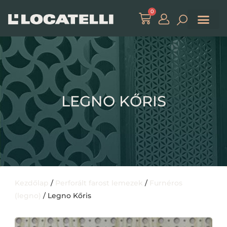
0
LEGNO KŐRIS
Kezdőlap
/
Perforált farost lemezek
/
Furnéros
(legno)
/ Legno Kőris