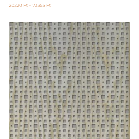
20220
Ft
–
73355
Ft