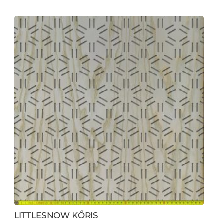
LITTLESNOW KŐRIS