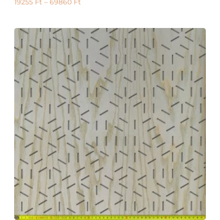
19255
Ft
–
69860
Ft