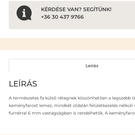
KÉRDÉSE VAN? SEGÍTÜNK!
+36 30 437 9766
Leírás
LEÍRÁS
A természetes fa külső rétegnek köszönhetően a legszebb lát
keményfarost lemez, mindkét oldalán felületkezelés nélküli v
furnérral 6 mm vastagságban is rendelhetők. A keményfaros