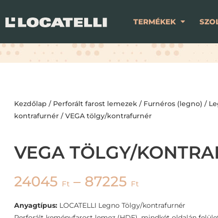
TERMÉKEK
SZO
Kezdőlap
/
Perforált farost lemezek
/
Furnéros (legno)
/
Le
kontrafurnér
/ VEGA tölgy/kontrafurnér
VEGA TÖLGY/KONTRA
24045
–
87225
Ft
Ft
Anyagtípus:
LOCATELLI Legno Tölgy/kontrafurnér
Perforált keményfarost lemez (HDF), mindkét oldalán felület