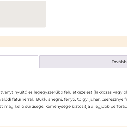
Tovább
ványt nyújtó és legegyszerűbb felületkezelést (lakkozás vagy ol
alódi fafurnérral. Bükk, anegré, fenyő, tölgy, juhar, cseresznye
t mag kellő sűrűsége, keménysége biztosítja a legjobb perforá