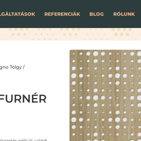
LGÁLTATÁSOK
REFERENCIÁK
BLOG
RÓLUNK
gno Tölgy /
FURNÉR
kezelés nélküli valódi