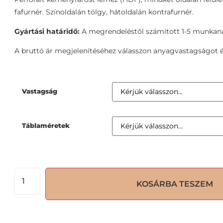
fafurnér. Színoldalán tölgy, hátoldalán kontrafurnér.
Gyártási határidő:
A megrendeléstől számított 1-5 munkan
A bruttó ár megjelenítéséhez válasszon anyagvastagságot é
Vastagság
Táblaméretek
KOSÁRBA TESZEM