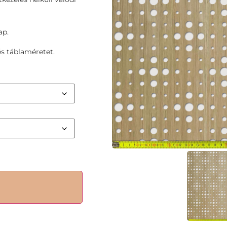
ap.
s táblaméretet.