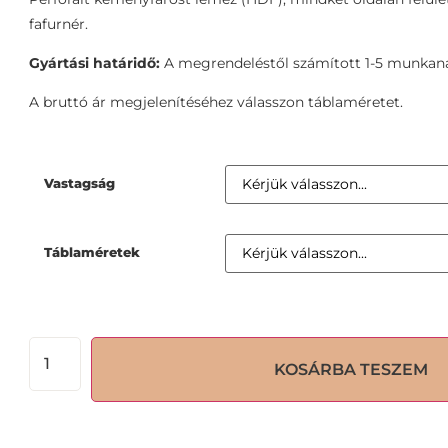
fafurnér.
Gyártási határidő:
A megrendeléstől számított 1-5 munkan
A bruttó ár megjelenítéséhez válasszon táblaméretet.
Vastagság
Táblaméretek
KOSÁRBA TESZEM