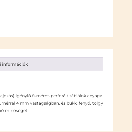
i információk
ajozás) igénylő furnéros perforált tábláink anyaga
 furnérral 4 mm vastagságban, és bükk, fenyő, tölgy
ció minőséget.