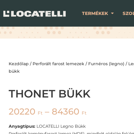
TERMÉKEK
SZO
Kezdőlap
/
Perforált farost lemezek
/
Furnéros (legno)
/
Le
bükk
THONET BÜKK
20220
–
84360
Ft
Ft
Anyagtípus:
LOCATELLI Legno Bükk
Perforált keményfarost lemez (HDF), mindkét oldalán felület