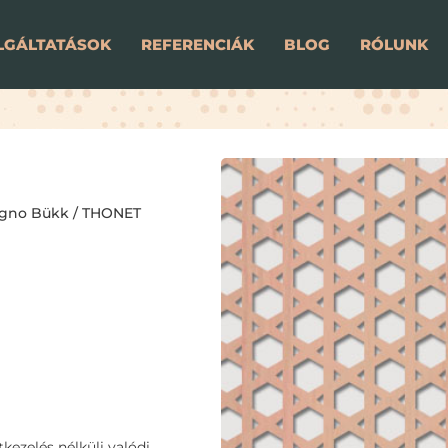
LGÁLTATÁSOK
REFERENCIÁK
BLOG
RÓLUNK
gno Bükk
/ THONET
kezelés nélküli valódi