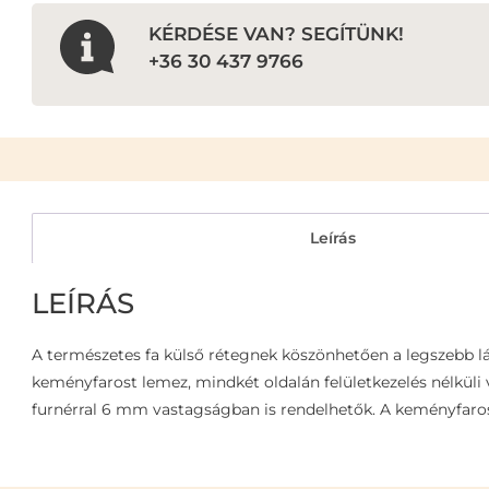
KÉRDÉSE VAN? SEGÍTÜNK!
+36 30 437 9766
Leírás
LEÍRÁS
A természetes fa külső rétegnek köszönhetően a legszebb lát
keményfarost lemez, mindkét oldalán felületkezelés nélküli v
furnérral 6 mm vastagságban is rendelhetők. A keményfaros