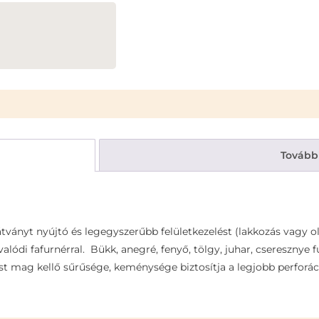
Tovább
ványt nyújtó és legegyszerűbb felületkezelést (lakkozás vagy ol
alódi fafurnérral. Bükk, anegré, fenyő, tölgy, juhar, cseresznye
t mag kellő sűrűsége, keménysége biztosítja a legjobb perforá