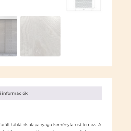
i információk
rforált tábláink alapanyaga keményfarost lemez. A