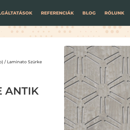
LGÁLTATÁSOK
REFERENCIÁK
BLOG
RÓLUNK
o)
/
Laminato Szürke
 ANTIK