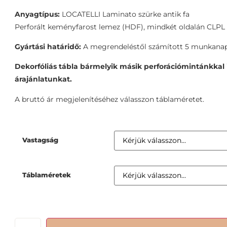
Anyagtípus:
LOCATELLI Laminato szürke antik fa
Perforált keményfarost lemez (HDF), mindkét oldalán CLPL 
Gyártási határidő:
A megrendeléstől számított 5 munkanap
Dekorfóliás tábla bármelyik másik perforációmintánkkal i
árajánlatunkat.
A bruttó ár megjelenítéséhez válasszon táblaméretet.
Vastagság
Táblaméretek