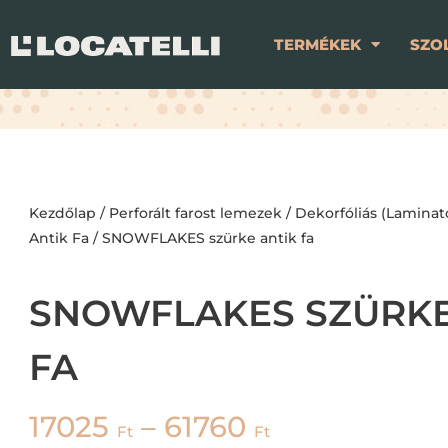
TERMÉKEK
SZO
Kezdőlap
/
Perforált farost lemezek
/
Dekorfóliás (Laminat
Antik Fa
/ SNOWFLAKES szürke antik fa
SNOWFLAKES SZÜRKE
FA
17025
–
61760
Ft
Ft