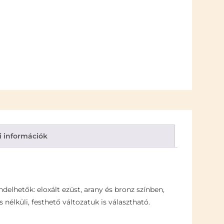
i információk
delhetők: eloxált ezüst, arany és bronz színben,
élküli, festhető változatuk is választható.