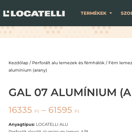
TERMÉKEK
SZO
Kezdőlap
/
Perforált alu lemezek és fémhálók
/
Fém lemez
alumínium (arany)
GAL 07 ALUMÍNIUM (
16335
–
61595
Ft
Ft
Anyagtípus:
LOCATELLI ALU
Perforált eloxált alumínium lemez. A/B