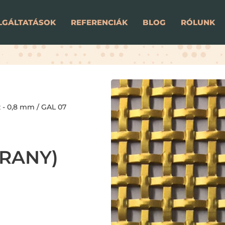
LGÁLTATÁSOK
REFERENCIÁK
BLOG
RÓLUNK
 - 0,8 mm
/ GAL 07
ARANY)