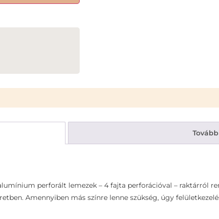
Tovább
umínium perforált lemezek – 4 fajta perforációval – raktárról ren
tben. Amennyiben más színre lenne szükség, úgy felületkezelés n