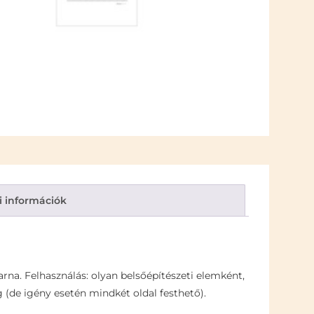
i információk
arna. Felhasználás: olyan belsőépítészeti elemként,
ég (de igény esetén mindkét oldal festhető).