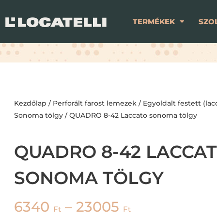
TERMÉKEK
SZO
Kezdőlap
/
Perforált farost lemezek
/
Egyoldalt festett (lac
Sonoma tölgy
/ QUADRO 8-42 Laccato sonoma tölgy
QUADRO 8-42 LACCA
SONOMA TÖLGY
6340
–
23005
Ft
Ft