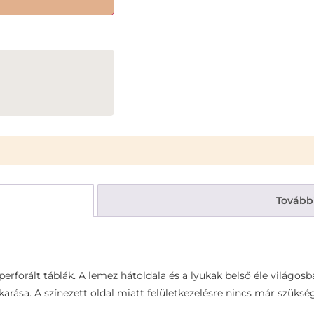
Tovább
rforált táblák. A lemez hátoldala és a lyukak belső éle világosb
akarása. A színezett oldal miatt felületkezelésre nincs már szüks