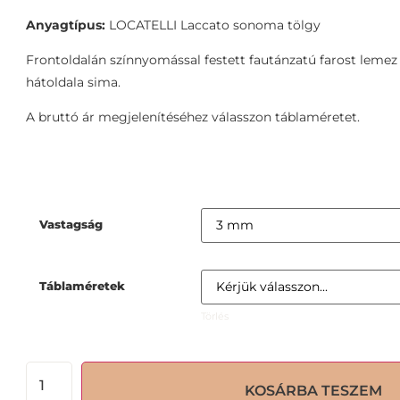
Anyagtípus:
LOCATELLI Laccato sonoma tölgy
Frontoldalán színnyomással festett fautánzatú farost lemez 
hátoldala sima.
A bruttó ár megjelenítéséhez válasszon táblaméretet.
Vastagság
Táblaméretek
Törlés
KOSÁRBA TESZEM