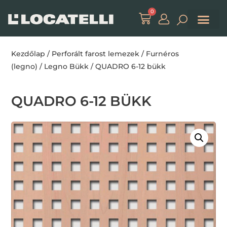
0
Kezdőlap
/
Perforált farost lemezek
/
Furnéros
(legno)
/
Legno Bükk
/ QUADRO 6-12 bükk
QUADRO 6-12 BÜKK