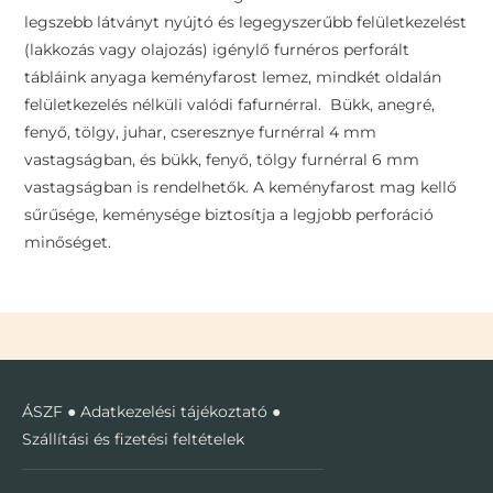
legszebb látványt nyújtó és legegyszerűbb felületkezelést
(lakkozás vagy olajozás) igénylő furnéros perforált
tábláink anyaga keményfarost lemez, mindkét oldalán
felületkezelés nélküli valódi fafurnérral. Bükk, anegré,
fenyő, tölgy, juhar, cseresznye furnérral 4 mm
vastagságban, és bükk, fenyő, tölgy furnérral 6 mm
vastagságban is rendelhetők. A keményfarost mag kellő
sűrűsége, keménysége biztosítja a legjobb perforáció
minőséget.
ÁSZF
●
Adatkezelési tájékoztató
●
Szállítási és fizetési feltételek