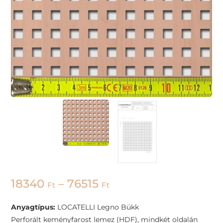
18340
–
76515
Ft
Ft
Anyagtípus:
LOCATELLI Legno Bükk
Perforált keményfarost lemez (HDF), mindkét oldalán