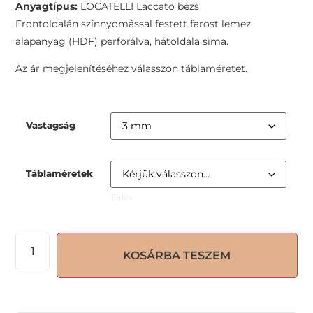
Anyagtípus:
LOCATELLI Laccato bézs
Frontoldalán színnyomással festett farost lemez
alapanyag (HDF) perforálva, hátoldala sima.
Az ár megjelenítéséhez válasszon táblaméretet.
Vastagság
Táblaméretek
Törlés
KOSÁRBA TESZEM