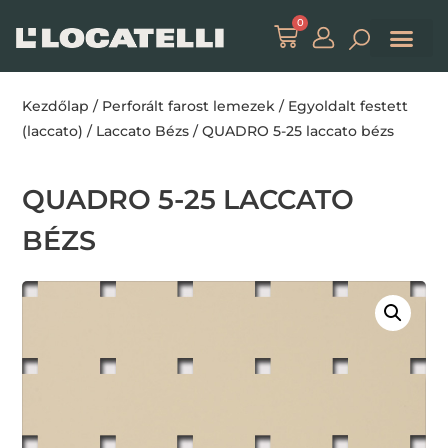
0
Kezdőlap
/
Perforált farost lemezek
/
Egyoldalt festett
(laccato)
/
Laccato Bézs
/ QUADRO 5-25 laccato bézs
QUADRO 5-25 LACCATO
BÉZS