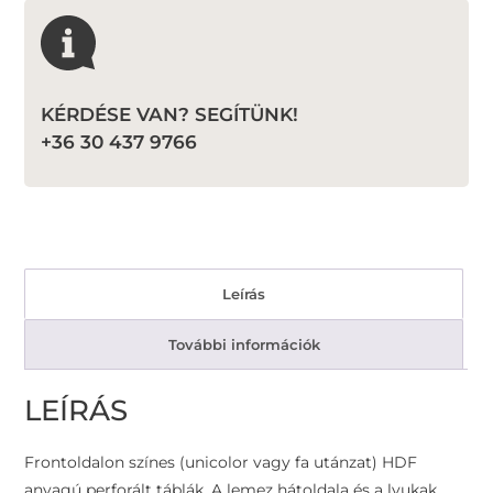
KÉRDÉSE VAN? SEGÍTÜNK!
+36 30 437 9766
Leírás
További információk
LEÍRÁS
Frontoldalon színes (unicolor vagy fa utánzat) HDF
anyagú perforált táblák. A lemez hátoldala és a lyukak