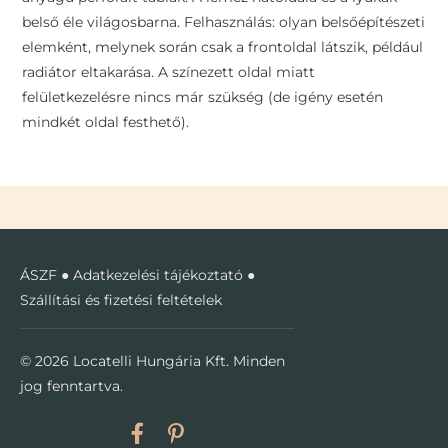
belső éle világosbarna. Felhasználás: olyan belsőépítészeti
elemként, melynek során csak a frontoldal látszik, például
radiátor eltakarása. A színezett oldal miatt
felületkezelésre nincs már szükség (de igény esetén
mindkét oldal festhető).
ÁSZF
●
Adatkezelési tájékoztató
●
Szállítási és fizetési feltételek
© 2026 Locatelli Hungária Kft. Minden
jog fenntartva.