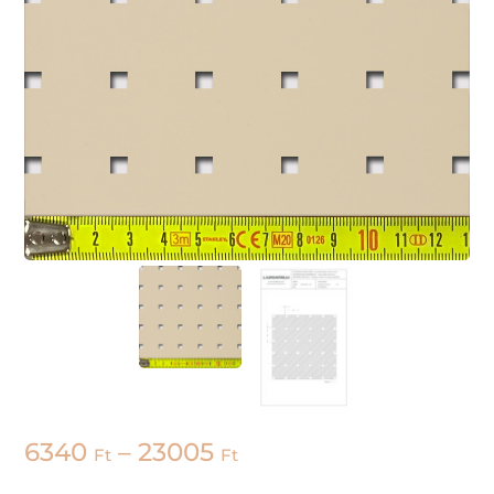
6340
–
23005
Ft
Ft