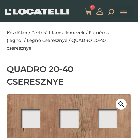
0
Kezdőlap
/
Perforált farost lemezek
/
Furnéros
(legno)
/
Legno Cseresznye
/ QUADRO 20-40
cseresznye
QUADRO 20-40
CSERESZNYE