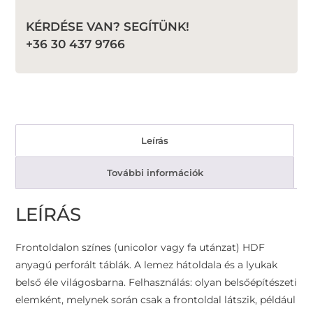
KÉRDÉSE VAN? SEGÍTÜNK!
+36 30 437 9766
Leírás
További információk
LEÍRÁS
Frontoldalon színes (unicolor vagy fa utánzat) HDF
anyagú perforált táblák. A lemez hátoldala és a lyukak
belső éle világosbarna. Felhasználás: olyan belsőépítészeti
elemként, melynek során csak a frontoldal látszik, például