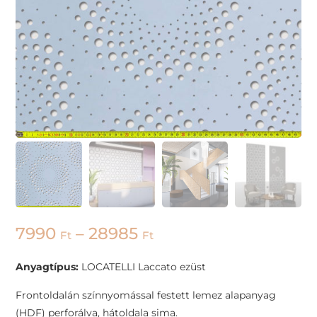
7990
–
28985
Ft
Ft
Anyagtípus:
LOCATELLI Laccato ezüst
Frontoldalán színnyomással festett lemez alapanyag
(HDF) perforálva, hátoldala sima.