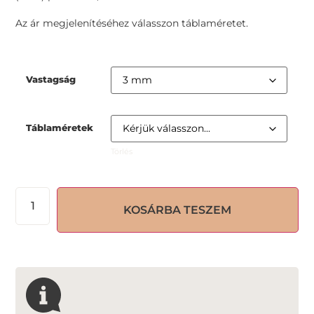
Az ár megjelenítéséhez válasszon táblaméretet.
Vastagság
Táblaméretek
Törlés
KOSÁRBA TESZEM