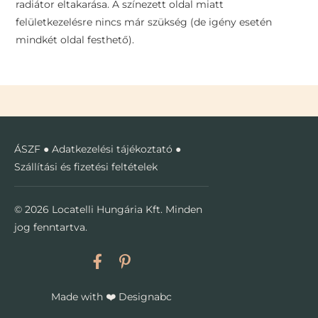
radiátor eltakarása. A színezett oldal miatt
felületkezelésre nincs már szükség (de igény esetén
mindkét oldal festhető).
ÁSZF
●
Adatkezelési tájékoztató
●
Szállítási és fizetési feltételek
© 2026 Locatelli Hungária Kft. Minden
jog fenntartva.
Made with
❤️
Designabc