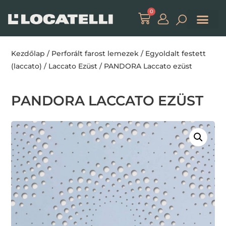
0
Kezdőlap
/
Perforált farost lemezek
/
Egyoldalt festett
(laccato)
/
Laccato Ezüst
/ PANDORA Laccato ezüst
PANDORA LACCATO EZÜST