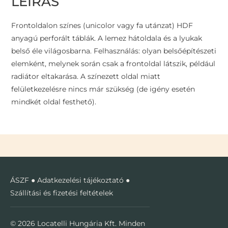
LEÍRÁS
Frontoldalon színes (unicolor vagy fa utánzat) HDF
anyagú perforált táblák. A lemez hátoldala és a lyukak
belső éle világosbarna. Felhasználás: olyan belsőépítészeti
elemként, melynek során csak a frontoldal látszik, például
radiátor eltakarása. A színezett oldal miatt
felületkezelésre nincs már szükség (de igény esetén
mindkét oldal festhető).
ÁSZF
●
Adatkezelési tájékoztató
●
Szállítási és fizetési feltételek
© 2026 Locatelli Hungária Kft. Minden