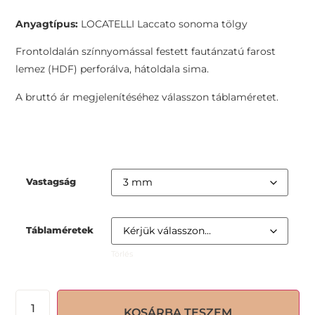
Anyagtípus:
LOCATELLI Laccato sonoma tölgy
Frontoldalán színnyomással festett fautánzatú farost
lemez (HDF) perforálva, hátoldala sima.
A bruttó ár megjelenítéséhez válasszon táblaméretet.
Vastagság
Táblaméretek
Törlés
KOSÁRBA TESZEM