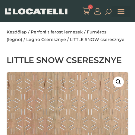
0
Kezdőlap
/
Perforált farost lemezek
/
Furnéros
(legno)
/
Legno Cseresznye
/ LITTLE SNOW cseresznye
LITTLE SNOW CSERESZNYE