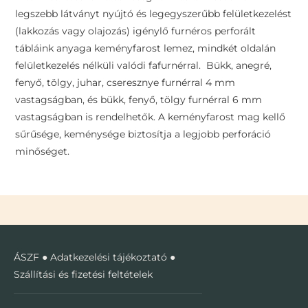
legszebb látványt nyújtó és legegyszerűbb felületkezelést
(lakkozás vagy olajozás) igénylő furnéros perforált
tábláink anyaga keményfarost lemez, mindkét oldalán
felületkezelés nélküli valódi fafurnérral. Bükk, anegré,
fenyő, tölgy, juhar, cseresznye furnérral 4 mm
vastagságban, és bükk, fenyő, tölgy furnérral 6 mm
vastagságban is rendelhetők. A keményfarost mag kellő
sűrűsége, keménysége biztosítja a legjobb perforáció
minőséget.
ÁSZF
●
Adatkezelési tájékoztató
●
Szállítási és fizetési feltételek