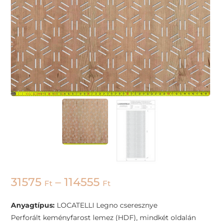
31575
–
114555
Ft
Ft
Anyagtípus:
LOCATELLI Legno cseresznye
Perforált keményfarost lemez (HDF), mindkét oldalán