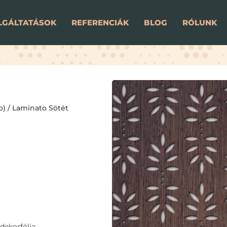
LGÁLTATÁSOK
REFERENCIÁK
BLOG
RÓLUNK
o)
/
Laminato Sötét
dekorfólia