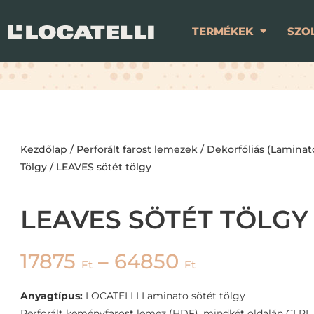
TERMÉKEK
SZO
Kezdőlap
/
Perforált farost lemezek
/
Dekorfóliás (Laminat
Tölgy
/ LEAVES sötét tölgy
LEAVES SÖTÉT TÖLGY
17875
–
64850
Ft
Ft
Anyagtípus:
LOCATELLI Laminato sötét tölgy
Perforált keményfarost lemez (HDF), mindkét oldalán CLPL 