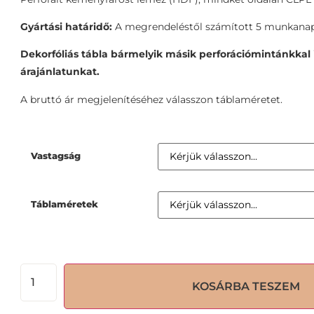
Gyártási határidő:
A megrendeléstől számított 5 munkanap
Dekorfóliás tábla bármelyik másik perforációmintánkkal i
árajánlatunkat.
A bruttó ár megjelenítéséhez válasszon táblaméretet.
Vastagság
Táblaméretek
KOSÁRBA TESZEM