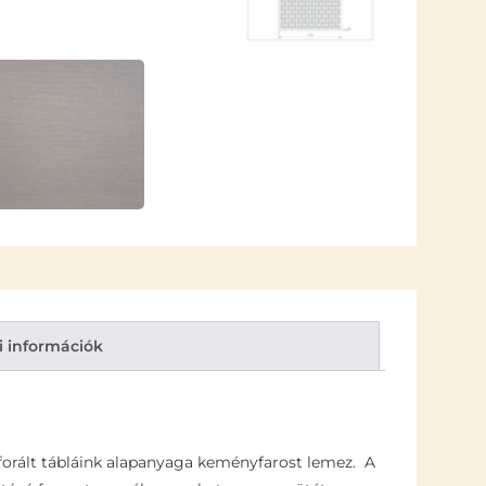
i információk
rforált tábláink alapanyaga keményfarost lemez. A