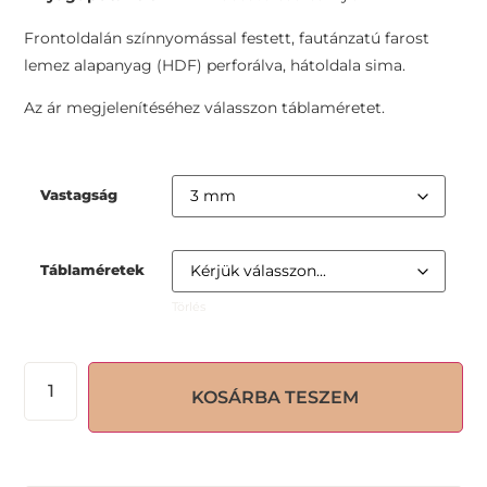
Frontoldalán színnyomással festett, fautánzatú farost
lemez alapanyag (HDF) perforálva, hátoldala sima.
Az ár megjelenítéséhez válasszon táblaméretet.
Vastagság
Táblaméretek
Törlés
KOSÁRBA TESZEM