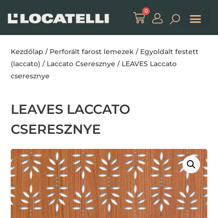
0
Kezdőlap
/
Perforált farost lemezek
/
Egyoldalt festett
(laccato)
/
Laccato Cseresznye
/ LEAVES Laccato
cseresznye
LEAVES LACCATO
CSERESZNYE