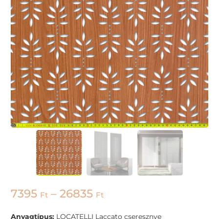
7395
–
26835
Ft
Ft
Anyagtípus:
LOCATELLI Laccato cseresznye