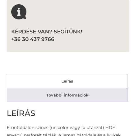
KÉRDÉSE VAN? SEGÍTÜNK!
+36 30 437 9766
Leírás
További információk
LEÍRÁS
Frontoldalon színes (unicolor vagy fa utánzat) HDF
anyagú perforált táblák. A lemez hátoldala és a lyukak