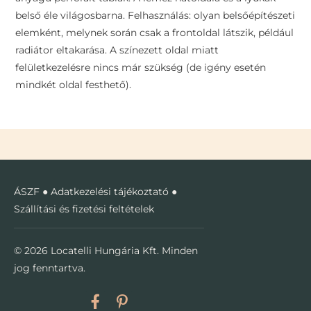
belső éle világosbarna. Felhasználás: olyan belsőépítészeti
elemként, melynek során csak a frontoldal látszik, például
radiátor eltakarása. A színezett oldal miatt
felületkezelésre nincs már szükség (de igény esetén
mindkét oldal festhető).
ÁSZF
●
Adatkezelési tájékoztató
●
Szállítási és fizetési feltételek
© 2026 Locatelli Hungária Kft. Minden
jog fenntartva.