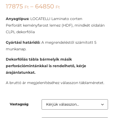
17875
–
64850
Ft
Ft
Anyagtípus:
LOCATELLI Laminato corten
Perforált keményfarost lemez (HDF), mindkét oldalán
CLPL dekorfólia
Gyártási határidő:
A megrendeléstől számított 5
munkanap.
Dekorfóliás tábla bármelyik másik
perforációmintánkkal is rendelhető, kérje
árajánlatunkat.
A bruttó ár megjelenítéséhez válasszon táblaméretet.
Vastagság