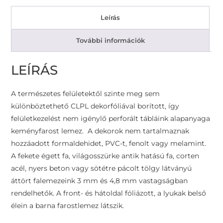
Leírás
További információk
LEÍRÁS
A természetes felületektől szinte meg sem
különböztethető CLPL dekorfóliával borított, így
felületkezelést nem igénylő perforált tábláink alapanyaga
keményfarost lemez. A dekorok nem tartalmaznak
hozzáadott formaldehidet, PVC-t, fenolt vagy melamint.
A fekete égett fa, világosszürke antik hatású fa, corten
acél, nyers beton vagy sötétre pácolt tölgy látványú
áttört falemezeink 3 mm és 4,8 mm vastagságban
rendelhetők. A front- és hátoldal fóliázott, a lyukak belső
élein a barna farostlemez látszik.