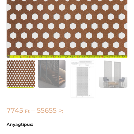
7745
–
55655
Ft
Ft
Anyagtípus: