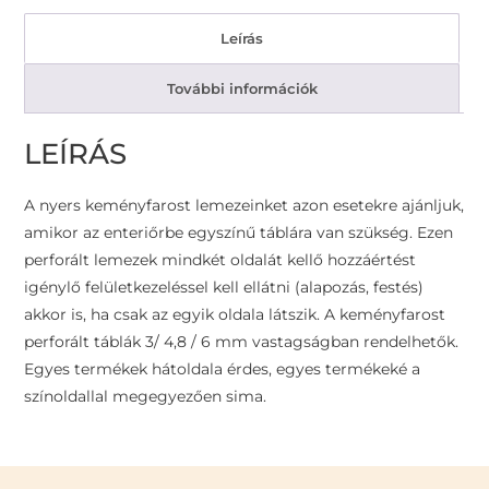
Leírás
További információk
LEÍRÁS
A nyers keményfarost lemezeinket azon esetekre ajánljuk,
amikor az enteriőrbe egyszínű táblára van szükség. Ezen
perforált lemezek mindkét oldalát kellő hozzáértést
igénylő felületkezeléssel kell ellátni (alapozás, festés)
akkor is, ha csak az egyik oldala látszik. A keményfarost
perforált táblák 3/ 4,8 / 6 mm vastagságban rendelhetők.
Egyes termékek hátoldala érdes, egyes termékeké a
színoldallal megegyezően sima.