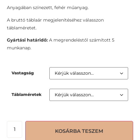
Anyagában színezett, fehér műanyag.
A bruttó táblaár megjelenítéséhez válasszon
táblaméretet.
Gyártási határidő:
A megrendeléstől számított 5
munkanap.
Vastagság
Táblaméretek
KOSÁRBA TESZEM