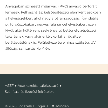
Anyagában színezett műanyag (PVC) anyagú perforált
lemezek. Felhasználás: belsőépítészeti elemként azokban
a helyiségekben, ahol nagy a páraingadozás. Így ideális
pl. fürdőszobában, nedves falú pincehelyiségben, ezen
kívül, akár kültérre is szekrényajtó betétnek, gépészeti
takarásnak, vagy akár erkélykorlátra rögzítve
belátásgátlónak is. Felületkezelésre nincs szükség. UV
állóság: színtartás kb. 4 év.
ÁSZF
●
Adatkezelési tájékoztató
●
Szállítási és fizetési feltételek
© 2026 Locatelli Hungária Kft. Minden