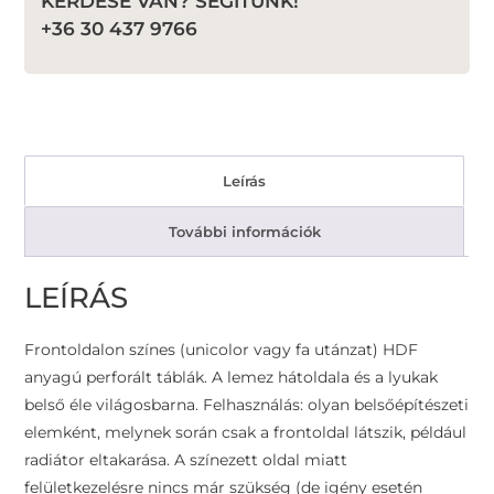
KÉRDÉSE VAN? SEGÍTÜNK!
+36 30 437 9766
Leírás
További információk
LEÍRÁS
Frontoldalon színes (unicolor vagy fa utánzat) HDF
anyagú perforált táblák. A lemez hátoldala és a lyukak
belső éle világosbarna. Felhasználás: olyan belsőépítészeti
elemként, melynek során csak a frontoldal látszik, például
radiátor eltakarása. A színezett oldal miatt
felületkezelésre nincs már szükség (de igény esetén