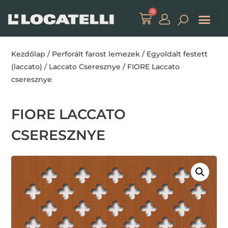
0
Kezdőlap
/
Perforált farost lemezek
/
Egyoldalt festett
(laccato)
/
Laccato Cseresznye
/ FIORE Laccato
cseresznye
FIORE LACCATO
CSERESZNYE