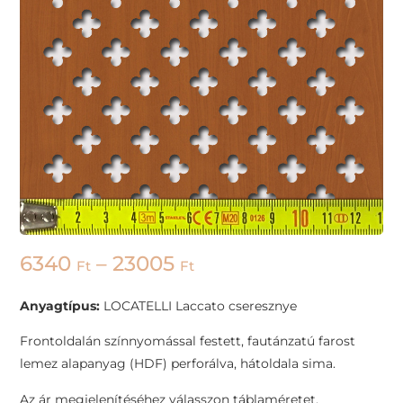
6340
–
23005
Ft
Ft
Anyagtípus:
LOCATELLI Laccato cseresznye
Frontoldalán színnyomással festett, fautánzatú farost
lemez alapanyag (HDF) perforálva, hátoldala sima.
Az ár megjelenítéséhez válasszon táblaméretet.