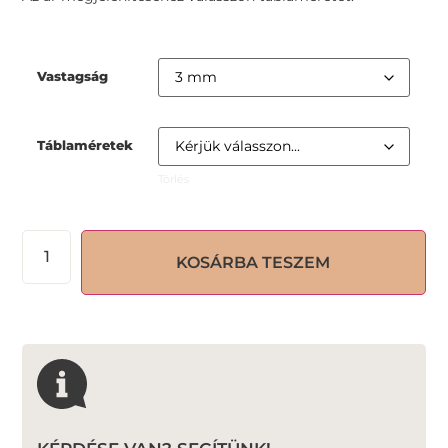
Vastagság
Táblaméretek
Törlés
KOSÁRBA TESZEM