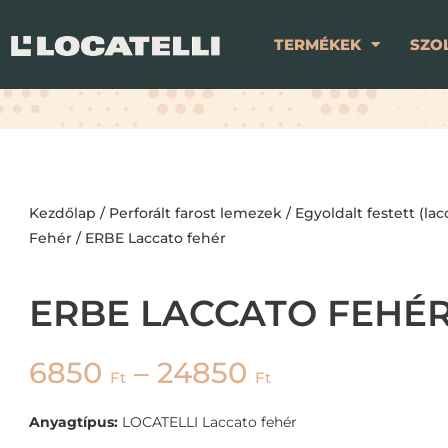
TERMÉKEK
SZO
Kezdőlap
/
Perforált farost lemezek
/
Egyoldalt festett (lac
Fehér
/ ERBE Laccato fehér
ERBE LACCATO FEHÉ
6850
–
24850
Ft
Ft
Anyagtípus:
LOCATELLI Laccato fehér