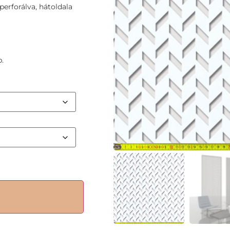
erforálva, hátoldala
.