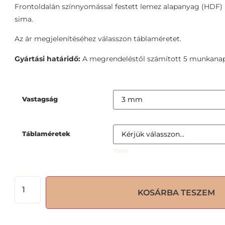
Frontoldalán színnyomással festett lemez alapanyag (HDF) p
sima.
Az ár megjelenítéséhez válasszon táblaméretet.
Gyártási határidő:
A megrendeléstől számított 5 munkanap
Vastagság
Táblaméretek
Törlés
KOSÁRBA TESZEM