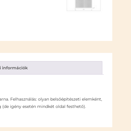
i információk
arna. Felhasználás: olyan belsőépítészeti elemként,
ég (de igény esetén mindkét oldal festhető).