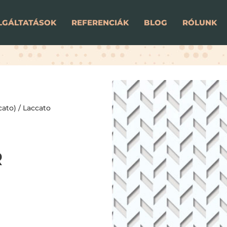
LGÁLTATÁSOK
REFERENCIÁK
BLOG
RÓLUNK
cato)
/
Laccato
R