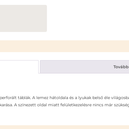
Tovább
rforált táblák. A lemez hátoldala és a lyukak belső éle világosb
akarása. A színezett oldal miatt felületkezelésre nincs már szüks