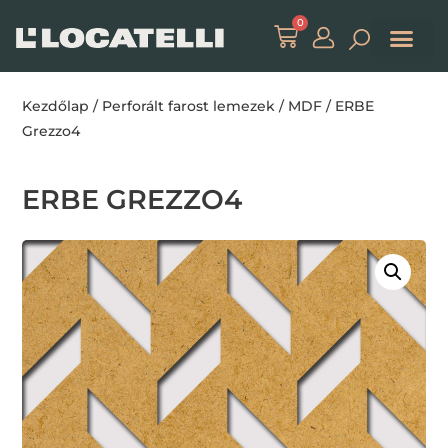
0
Kezdőlap
/
Perforált farost lemezek
/
MDF
/ ERBE
Grezzo4
ERBE GREZZO4