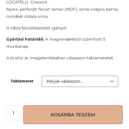
LOCATELLI Grezzo4
Nyers, perforált farost lemez (MDF), színe világos barna,
mindkét oldala sima.
A tábla felületkezelést igényel.
Gyártási határidő:
A megrendeléstől számított 5
munkanap.
A bruttó ár megjelenítéséhez válasszon táblaméretet.
Tablameret
KOSÁRBA TESZEM