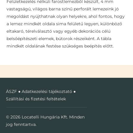
Felületkezelés nélküli farostlemezből készült, 4 mm
vastagságú, világos barna színű perforált lemezeink jó
megoldást nyújthatnak olyan helyekre, ahol fontos, hogy
a lemez mindkét oldala sima felületű legyen, különböző
eltakaró, térelválasztó vagy egyéb dekorációs célú
belsőépítészeti elemek, bútorok részeiként. A tábla
mindkét oldalának festése szükséges beépítés előtt.
ÁSZF
●
Adatkezelési tájékoztató
●
Szállítási és fizetési feltételek
© 2026 Locatelli Hungária Kft. Minden
jog fenntartva.