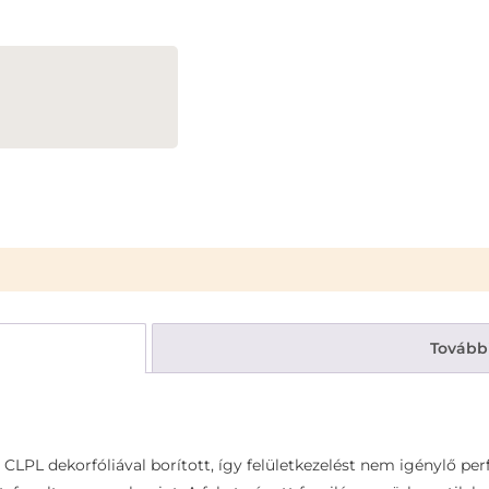
Tovább
CLPL dekorfóliával borított, így felületkezelést nem igénylő pe