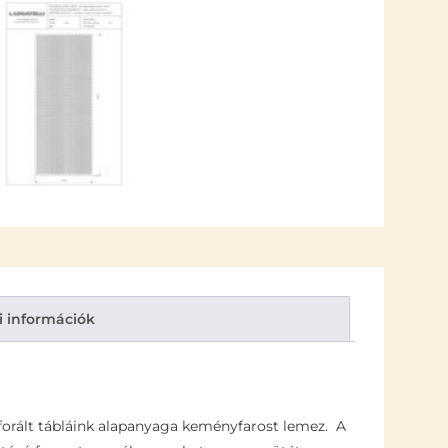
i információk
rforált tábláink alapanyaga keményfarost lemez. A