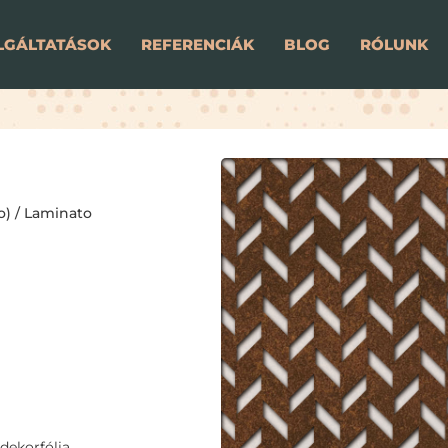
LGÁLTATÁSOK
REFERENCIÁK
BLOG
RÓLUNK
o)
/
Laminato
dekorfólia