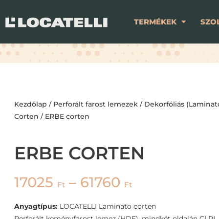
TERMÉKEK
SZO
Kezdőlap
/
Perforált farost lemezek
/
Dekorfóliás (Laminat
Corten
/ ERBE corten
ERBE CORTEN
17025
–
61760
Ft
Ft
Anyagtípus:
LOCATELLI Laminato corten
Perforált keményfarost lemez (HDF), mindkét oldalán CLPL 