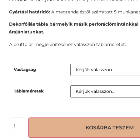
Gyártási határidő:
A megrendeléstől számított 5 munkanap
Dekorfóliás tábla bármelyik másik perforációmintánkkal i
árajánlatunkat.
A bruttó ár megjelenítéséhez válasszon táblaméretet.
Vastagság
Táblaméretek
KOSÁRBA TESZEM