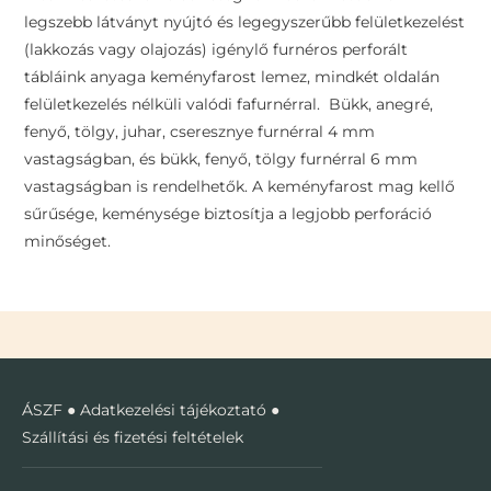
legszebb látványt nyújtó és legegyszerűbb felületkezelést
(lakkozás vagy olajozás) igénylő furnéros perforált
tábláink anyaga keményfarost lemez, mindkét oldalán
felületkezelés nélküli valódi fafurnérral. Bükk, anegré,
fenyő, tölgy, juhar, cseresznye furnérral 4 mm
vastagságban, és bükk, fenyő, tölgy furnérral 6 mm
vastagságban is rendelhetők. A keményfarost mag kellő
sűrűsége, keménysége biztosítja a legjobb perforáció
minőséget.
ÁSZF
●
Adatkezelési tájékoztató
●
Szállítási és fizetési feltételek