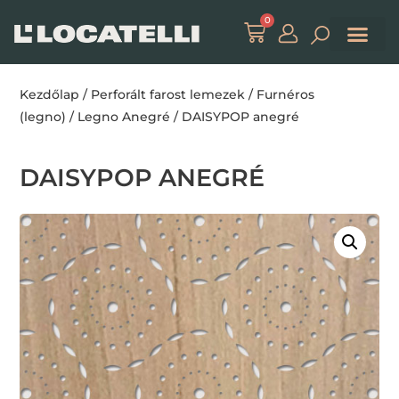
0
Kezdőlap
/
Perforált farost lemezek
/
Furnéros
(legno)
/
Legno Anegré
/ DAISYPOP anegré
DAISYPOP ANEGRÉ