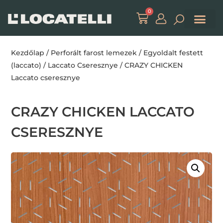
0
Kezdőlap
/
Perforált farost lemezek
/
Egyoldalt festett
(laccato)
/
Laccato Cseresznye
/ CRAZY CHICKEN
Laccato cseresznye
CRAZY CHICKEN LACCATO
CSERESZNYE