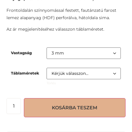
Frontoldalán színnyomással festett, fautánzatú farost
lemez alapanyag (HDF) perforálva, hátoldala sima.
Az ár megjelenítéséhez válasszon táblaméretet.
Vastagság
Táblaméretek
Törlés
KOSÁRBA TESZEM