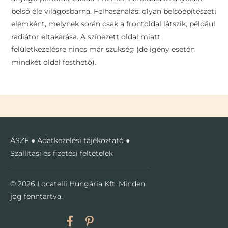
belső éle világosbarna. Felhasználás: olyan belsőépítészeti
elemként, melynek során csak a frontoldal látszik, például
radiátor eltakarása. A színezett oldal miatt
felületkezelésre nincs már szükség (de igény esetén
mindkét oldal festhető).
ÁSZF
●
Adatkezelési tájékoztató
●
Szállítási és fizetési feltételek
© 2026 Locatelli Hungária Kft. Minden
jog fenntartva.