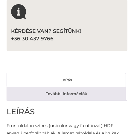
KÉRDÉSE VAN? SEGÍTÜNK!
+36 30 437 9766
Leírás
További információk
LEÍRÁS
Frontoldalon színes (unicolor vagy fa utánzat) HDF
anyagú perforált táblák. A lemez hátoldala és a lyukak