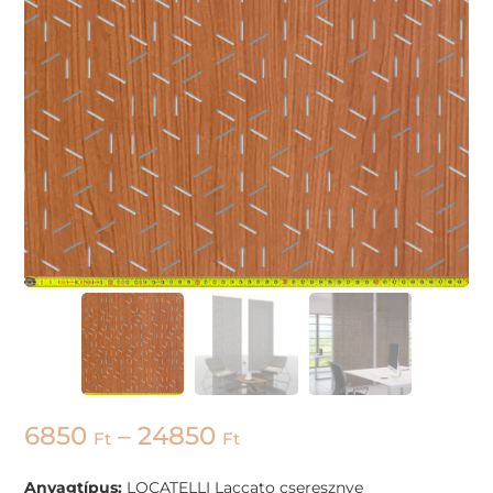
6850
–
24850
Ft
Ft
Anyagtípus:
LOCATELLI Laccato cseresznye