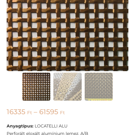
16335
–
61595
Ft
Ft
Anyagtípus:
LOCATELLI ALU
Perforált eloxált alumínium lemez. A/B