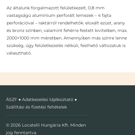
Az általunk forgalmazott felületkezelt, 0,8 mm
vastagságú alumínium perforált lemezek – 4 fajta
perforációval – raktárról rendelhetők: eloxált ezüst, arany
és bronz színben, valamint fehérre festett kivitelben, max.
2000×1000 mm méretben. Amennyiben más színre lenne
szükség, úgy felületkezelés nélküli, festhető változatuk is
választható.
ÁSZF
●
Adatkezelési tájékoztató
●
Szállítási és fizetési feltételek
© 2026 Locatelli Hungária Kft. Minden
jog fenntartva.