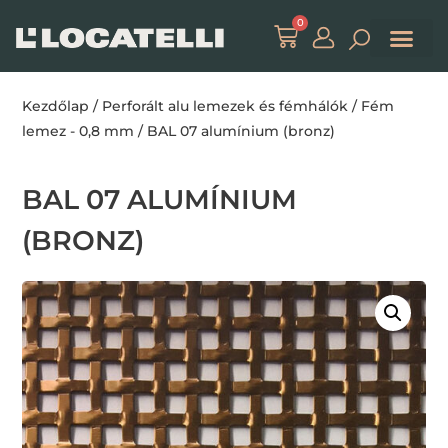
0
Kezdőlap
/
Perforált alu lemezek és fémhálók
/
Fém
lemez - 0,8 mm
/ BAL 07 alumínium (bronz)
BAL 07 ALUMÍNIUM
(BRONZ)