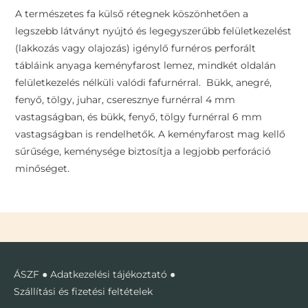
A természetes fa külső rétegnek köszönhetően a
legszebb látványt nyújtó és legegyszerűbb felületkezelést
(lakkozás vagy olajozás) igénylő furnéros perforált
tábláink anyaga keményfarost lemez, mindkét oldalán
felületkezelés nélküli valódi fafurnérral. Bükk, anegré,
fenyő, tölgy, juhar, cseresznye furnérral 4 mm
vastagságban, és bükk, fenyő, tölgy furnérral 6 mm
vastagságban is rendelhetők. A keményfarost mag kellő
sűrűsége, keménysége biztosítja a legjobb perforáció
minőséget.
ÁSZF
●
Adatkezelési tájékoztató
●
Szállítási és fizetési feltételek