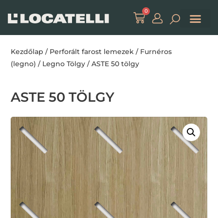
0
Kezdőlap
/
Perforált farost lemezek
/
Furnéros
(legno)
/
Legno Tölgy
/ ASTE 50 tölgy
ASTE 50 TÖLGY