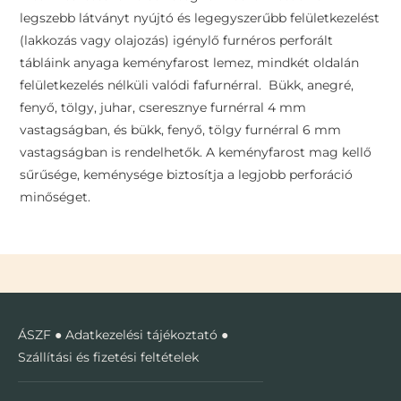
legszebb látványt nyújtó és legegyszerűbb felületkezelést
(lakkozás vagy olajozás) igénylő furnéros perforált
tábláink anyaga keményfarost lemez, mindkét oldalán
felületkezelés nélküli valódi fafurnérral. Bükk, anegré,
fenyő, tölgy, juhar, cseresznye furnérral 4 mm
vastagságban, és bükk, fenyő, tölgy furnérral 6 mm
vastagságban is rendelhetők. A keményfarost mag kellő
sűrűsége, keménysége biztosítja a legjobb perforáció
minőséget.
ÁSZF
●
Adatkezelési tájékoztató
●
Szállítási és fizetési feltételek