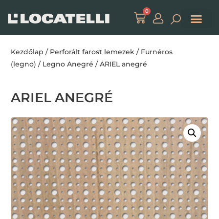
0
Kezdőlap
/
Perforált farost lemezek
/
Furnéros
(legno)
/
Legno Anegré
/ ARIEL anegré
ARIEL ANEGRÉ