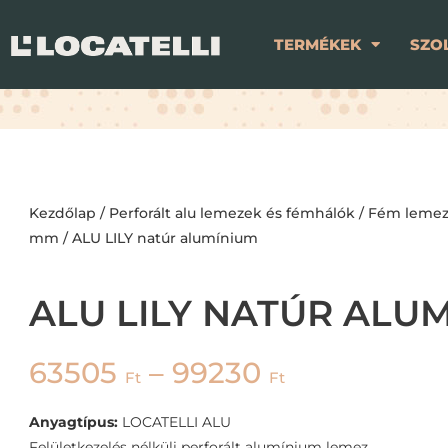
TERMÉKEK
SZO
Kezdőlap
/
Perforált alu lemezek és fémhálók
/
Fém lemez 
mm
/ ALU LILY natúr alumínium
ALU LILY NATÚR ALU
63505
–
99230
Ft
Ft
Anyagtípus:
LOCATELLI ALU
Felületkezelés nélküli perforált alumínium lemez.