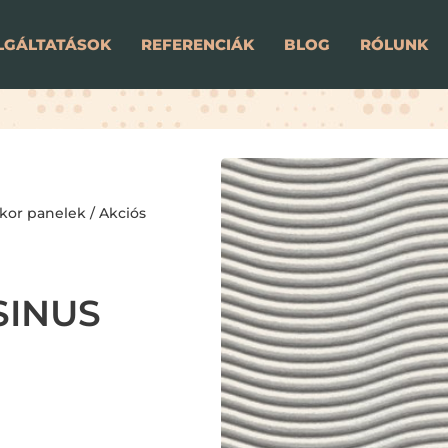
LGÁLTATÁSOK
REFERENCIÁK
BLOG
RÓLUNK
kor panelek
/ Akciós
SINUS