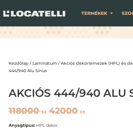
TERMÉKEK
SZO
Kezdőlap
/
Laminátum
/
Akciós dekorlemezek (HPL) és de
444/940 Alu Sinus
AKCIÓS 444/940 ALU 
118000
42000
Ft
Ft
Anyagtípus:
HPL dekor