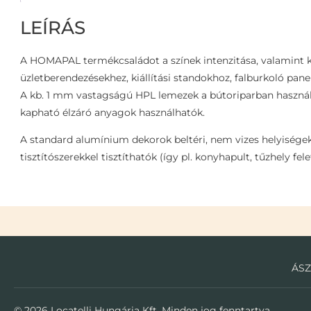
LEÍRÁS
A HOMAPAL termékcsaládot a színek intenzitása, valamint ké
üzletberendezésekhez, kiállítási standokhoz, falburkoló pane
A kb. 1 mm vastagságú HPL lemezek a bútoriparban használa
kapható élzáró anyagok használhatók.
A standard alumínium dekorok beltéri, nem vizes helyisége
tisztítószerekkel tisztíthatók (így pl. konyhapult, tűzhely fel
ÁSZ
© 2026 Locatelli Hungária Kft. Minden jog fenntartva.