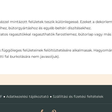
zzel mintázott felületek teszik különlegessé. Ezeket a dekorlem
lhez, bútorgyártáshoz és egyéb beltéri díszítésekhez.
tos ragasztókkal ragaszthatók farostlemez, bútorlap vagy más 
k függőleges felületeinek felöltöztetésére alkalmasak. Hagyom
etti fal burkolására nem javasoljuk).
F
●
Adatkezelési tájékoztató
●
Szállítási és fizetési feltételek