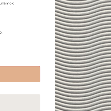
hullámok
ő.