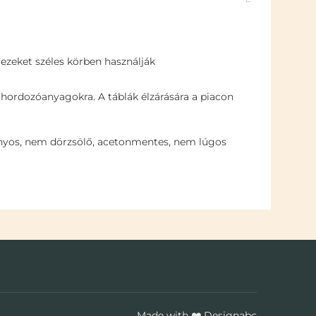
ezeket széles körben használják
hordozóanyagokra. A táblák élzárására a piacon
ányos, nem dörzsölő, acetonmentes, nem lúgos
Made with
❤️
Designabc