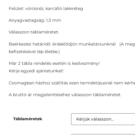
Felület: vörösréz, karcálló lakkréteg
Anyagvastagság: 1,3 mm
Válasszon táblaméretet.
Beérkezési határidő: érdeklődjön munkatársunknál (A meg
befizetésével lép életbe.)
Már 2 tábla rendelés esetén is kedvezmény!
Kérje egyedi ajánlatunkat!
Csomagban házhoz szállítás ezen terméktípusnál nem kérhe
A bruttó ár megjelenítéséhez válasszon táblaméretet.
Táblaméretek