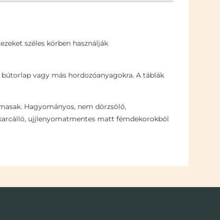
ezeket széles körben használják
, bútorlap vagy más hordozóanyagokra. A táblák
kalmasak. Hagyományos, nem dörzsölő,
. A karcálló, ujjlenyomatmentes matt fémdekorokból