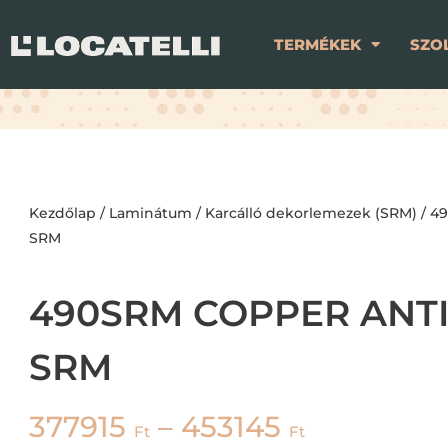
TERMÉKEK
SZO
Kezdőlap
/
Laminátum
/
Karcálló dekorlemezek (SRM)
/ 4
SRM
490SRM COPPER ANT
SRM
377915
–
453145
Ft
Ft