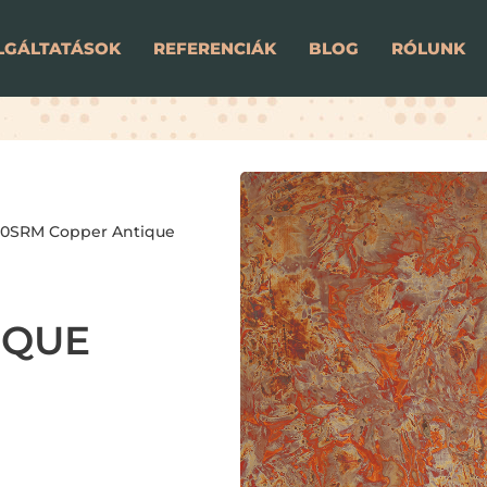
LGÁLTATÁSOK
REFERENCIÁK
BLOG
RÓLUNK
90SRM Copper Antique
IQUE