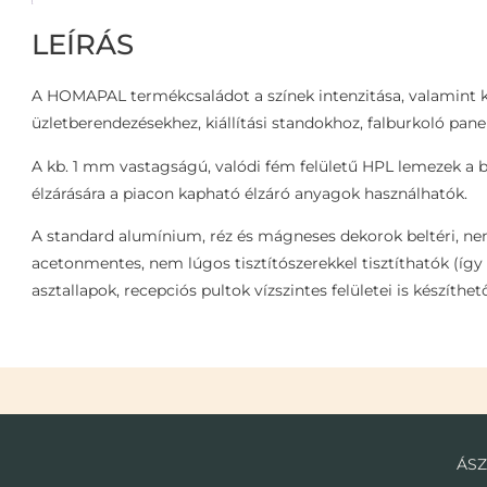
LEÍRÁS
A HOMAPAL termékcsaládot a színek intenzitása, valamint ké
üzletberendezésekhez, kiállítási standokhoz, falburkoló pane
A kb. 1 mm vastagságú, valódi fém felületű HPL lemezek a 
élzárására a piacon kapható élzáró anyagok használhatók.
A standard alumínium, réz és mágneses dekorok beltéri, ne
acetonmentes, nem lúgos tisztítószerekkel tisztíthatók (így
asztallapok, recepciós pultok vízszintes felületei is készíthet
ÁSZ