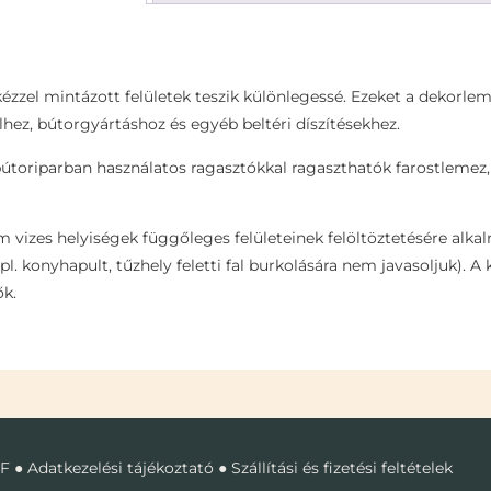
zzel mintázott felületek teszik különlegessé. Ezeket a dekorlem
lhez, bútorgyártáshoz és egyéb beltéri díszítésekhez.
bútoriparban használatos ragasztókkal ragaszthatók farostlemez
m vizes helyiségek függőleges felületeinek felöltöztetésére al
 pl. konyhapult, tűzhely feletti fal burkolására nem javasoljuk)
ők.
F
●
Adatkezelési tájékoztató
●
Szállítási és fizetési feltételek