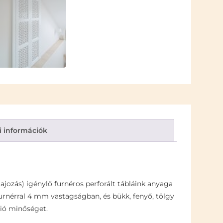
i információk
ajozás) igénylő furnéros perforált tábláink anyaga
 furnérral 4 mm vastagságban, és bükk, fenyő, tölgy
ció minőséget.