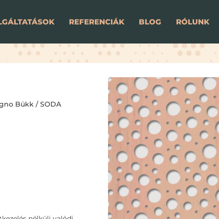
LGÁLTATÁSOK
REFERENCIÁK
BLOG
RÓLUNK
gno Bükk
/ SODA
kezelés nélküli valódi