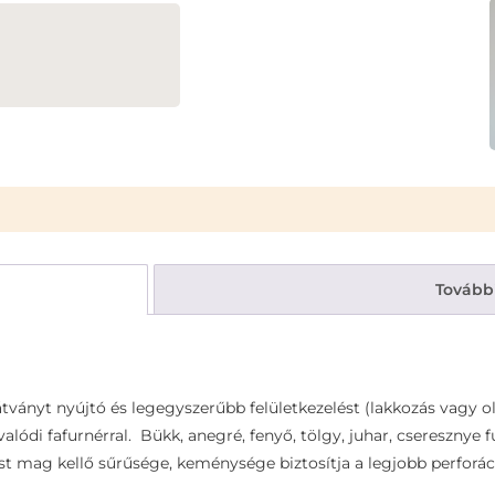
Tovább
ványt nyújtó és legegyszerűbb felületkezelést (lakkozás vagy ol
alódi fafurnérral. Bükk, anegré, fenyő, tölgy, juhar, cseresznye
t mag kellő sűrűsége, keménysége biztosítja a legjobb perforá