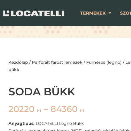
TERMÉKEK
SZO
Kezdőlap
/
Perforált farost lemezek
/
Furnéros (legno)
/
Le
bükk
SODA BÜKK
20220
–
84360
Ft
Ft
Anyagtípus:
LOCATELLI Legno Bükk
Perforált keményfarost lemez (HDF), mindkét oldalán felület