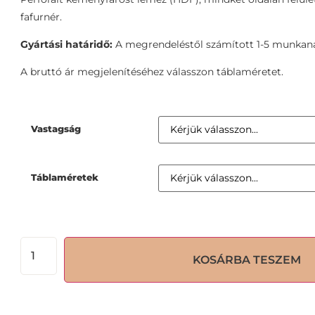
fafurnér.
Gyártási határidő:
A megrendeléstől számított 1-5 munkan
A bruttó ár megjelenítéséhez válasszon táblaméretet.
Vastagság
Táblaméretek
KOSÁRBA TESZEM