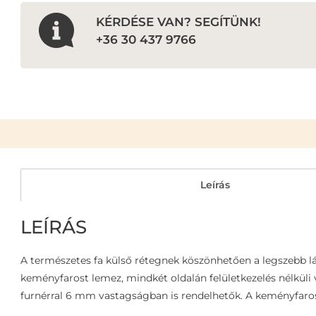
KÉRDÉSE VAN? SEGÍTÜNK!
+36 30 437 9766
Leírás
LEÍRÁS
A természetes fa külső rétegnek köszönhetően a legszebb lát
keményfarost lemez, mindkét oldalán felületkezelés nélküli v
furnérral 6 mm vastagságban is rendelhetők. A keményfaros