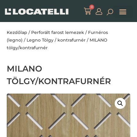
0
Kezdőlap
/
Perforált farost lemezek
/
Furnéros
(legno)
/
Legno Tölgy / kontrafurnér
/ MILANO
tölgy/kontrafurnér
MILANO
TÖLGY/KONTRAFURNÉR