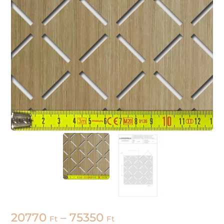
20770
–
75350
Ft
Ft