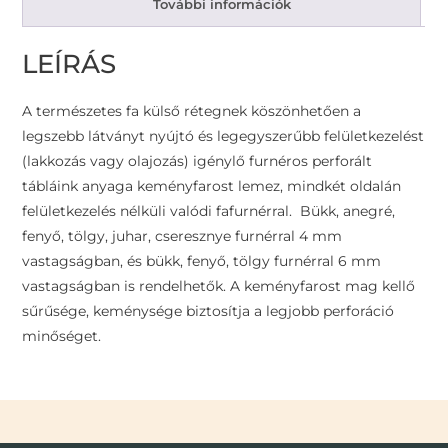
További információk
LEÍRÁS
A természetes fa külső rétegnek köszönhetően a
legszebb látványt nyújtó és legegyszerűbb felületkezelést
(lakkozás vagy olajozás) igénylő furnéros perforált
tábláink anyaga keményfarost lemez, mindkét oldalán
felületkezelés nélküli valódi fafurnérral. Bükk, anegré,
fenyő, tölgy, juhar, cseresznye furnérral 4 mm
vastagságban, és bükk, fenyő, tölgy furnérral 6 mm
vastagságban is rendelhetők. A keményfarost mag kellő
sűrűsége, keménysége biztosítja a legjobb perforáció
minőséget.